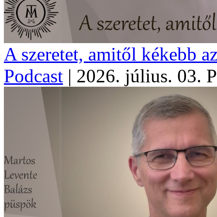
A szeretet, amitől kékebb a
Podcast
|
2026. július. 03. 