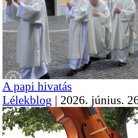
A papi hivatás
Lélekblog
|
2026. június. 2