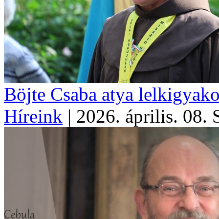
Böjte Csaba atya lelkigyako
Híreink
|
2026. április. 08. 