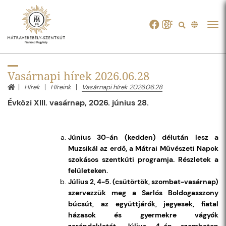
Tog
navi
Vasárnapi hírek 2026.06.28
Hírek
Híreink
Vasárnapi hírek 2026.06.28
Évközi XIII. vasárnap, 2026. június 28.
Június 30-án (kedden) délután lesz a
Muzsikál az erdő, a Mátrai Művészeti Napok
szokásos szentkúti programja. Részletek a
felületeken.
Július 2, 4-5. (csütörtök, szombat-vasárnap)
szervezzük meg a Sarlós Boldogasszony
búcsút, az együttjárók, jegyesek, fiatal
házasok és gyermekre vágyók