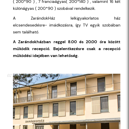
( 200*90 ) , 7 franciaágyas( 200*140 ) , valamint 16 két
különágyas ( 200*90 ) szobával rendelkezik.
A ZarándokHáz lelkigyakorlatos ház
elcsendesedésre- imádkozásra, így TV egyik szobában
sem található.
A Zarándokházban reggel 8.00 és 20.00 óra között
működik recepció.
Bejelentkezésre csak a recepció
működési idejében van lehetőség.
02