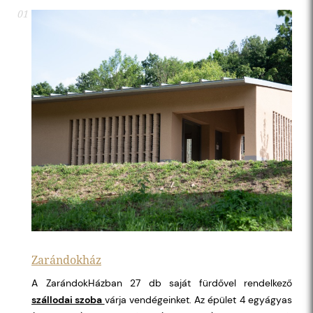
01
Zarándokház
A ZarándokHázban 27 db saját fürdővel rendelkező
szállodai szoba
várja vendégeinket. Az épület 4 egyágyas