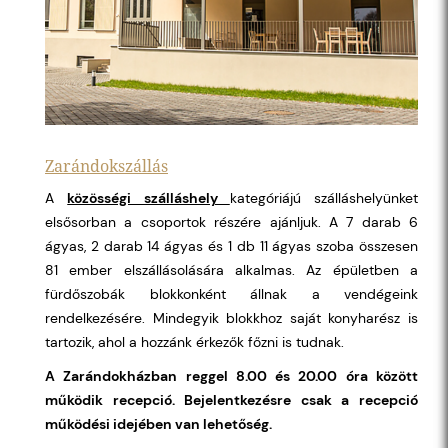
Zarándokszállás
A
közösségi szálláshely
kategóriájú szálláshelyünket
elsősorban a csoportok részére ajánljuk. A 7 darab 6
ágyas, 2 darab 14 ágyas és 1 db 11 ágyas szoba összesen
81 ember elszállásolására alkalmas. Az épületben a
fürdőszobák blokkonként állnak a vendégeink
rendelkezésére. Mindegyik blokkhoz saját konyharész is
tartozik, ahol a hozzánk érkezők főzni is tudnak.
A Zarándokházban reggel 8.00 és 20.00 óra között
működik recepció. Bejelentkezésre csak a recepció
működési idejében van lehetőség.