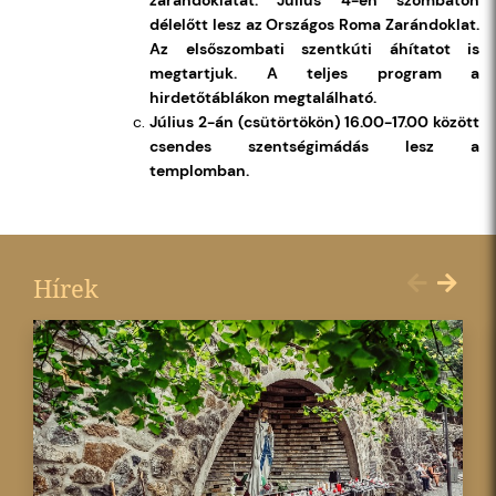
zarándoklatát. Július 4-én szombaton
délelőtt lesz az Országos Roma Zarándoklat.
Az elsőszombati szentkúti áhítatot is
megtartjuk. A teljes program a
hirdetőtáblákon megtalálható.
Július 2-án (csütörtökön) 16.00-17.00 között
csendes szentségimádás lesz a
templomban.
Hírek