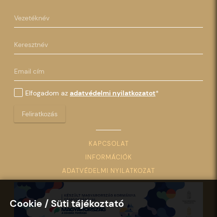
Elfogadom az
adatvédelmi nyilatkozatot
*
Feliratkozás
KAPCSOLAT
INFORMÁCIÓK
ADATVÉDELMI NYILATKOZAT
Cookie / Süti tájékoztató