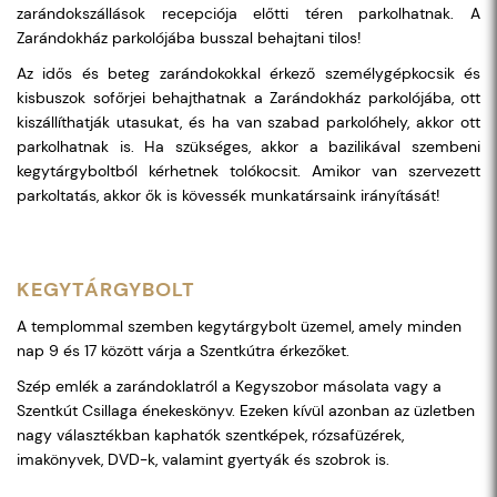
zarándokszállások recepciója előtti téren parkolhatnak. A
Zarándokház parkolójába busszal behajtani tilos!
Az idős és beteg zarándokokkal érkező személygépkocsik és
kisbuszok sofőrjei behajthatnak a Zarándokház parkolójába, ott
kiszállíthatják utasukat, és ha van szabad parkolóhely, akkor ott
parkolhatnak is. Ha szükséges, akkor a bazilikával szembeni
kegytárgyboltból kérhetnek tolókocsit. Amikor van szervezett
parkoltatás, akkor ők is kövessék munkatársaink irányítását!
KEGYTÁRGYBOLT
A templommal szemben kegytárgybolt üzemel, amely minden
nap 9 és 17 között várja a Szentkútra érkezőket.
Szép emlék a zarándoklatról a Kegyszobor másolata vagy a
Szentkút Csillaga énekeskönyv. Ezeken kívül azonban az üzletben
nagy választékban kaphatók szentképek, rózsafüzérek,
imakönyvek, DVD-k, valamint gyertyák és szobrok is.