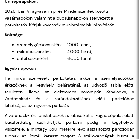
Ünnepnapokon:
2026-ban Virágvasárnap és Mindenszentek közötti
vasárnapokon, valamint a búcsúsnapokon szervezett a
parkoltatás. Kérjük kövessék munkatársaink irányítását!
Költsége:
személygépkocsinként 1.000 forint;
mikrobuszonként 4.000 forint;
autóbuszonként 6.000 forint.
Egyéb napokon
Ha nincs szervezett parkoltatás, akkor a személyautókkal
érkezőknek a kegyhely bejáratánál, az üdvözlő tábla előtti
területen, illetve az elektromos sorompón áthaladva, a
Zarándokház és a Zarándokszállások előtti parkolóban
lehetséges az ingyenes parkolás.
A zarándok- és turistabuszok az utasaikat a Fogadóépület előtti
buszfordulóig szállíthatják, parkolni pedig a kegyhelytől
visszafelé, a mintegy 350 méterre lévő aszfaltozott parkolóban
tudnak, az útszéli kereszt mögött. A szállóvendégek buszai a