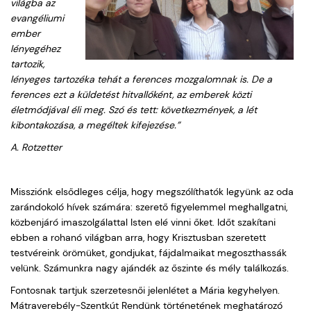
világba az
evangéliumi
ember
lényegéhez
tartozik,
lényeges tartozéka tehát a ferences mozgalomnak is. De a
ferences ezt a küldetést hitvallóként, az emberek közti
életmódjával éli meg. Szó és tett: következmények, a lét
kibontakozása, a megéltek kifejezése.”
A. Rotzetter
Missziónk elsődleges célja, hogy megszólíthatók legyünk az oda
zarándokoló hívek számára: szerető figyelemmel meghallgatni,
közbenjáró imaszolgálattal Isten elé vinni őket. Időt szakítani
ebben a rohanó világban arra, hogy Krisztusban szeretett
testvéreink örömüket, gondjukat, fájdalmaikat megoszthassák
velünk. Számunkra nagy ajándék az őszinte és mély találkozás.
Fontosnak tartjuk szerzetesnői jelenlétet a Mária kegyhelyen.
Mátraverebély-Szentkút Rendünk történetének meghatározó