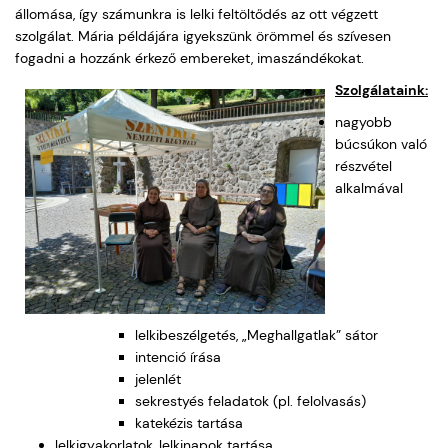
állomása, így számunkra is lelki feltöltődés az ott végzett
szolgálat. Mária példájára igyekszünk örömmel és szívesen
fogadni a hozzánk érkező embereket, imaszándékokat.
Szolgálataink:
nagyobb
búcsúkon való
részvétel
alkalmával
lelkibeszélgetés, „Meghallgatlak” sátor
intenció írása
jelenlét
sekrestyés feladatok (pl. felolvasás)
katekézis tartása
lelkigyakorlatok, lelkinapok tartása