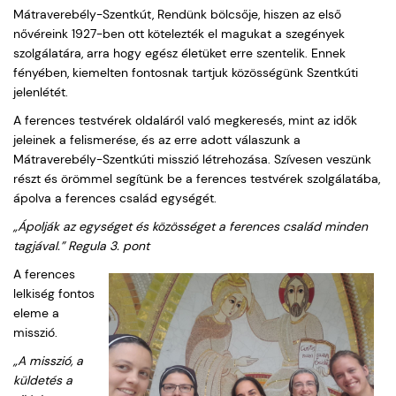
Mátraverebély-Szentkút, Rendünk bölcsője, hiszen az első
nővéreink 1927-ben ott kötelezték el magukat a szegények
szolgálatára, arra hogy egész életüket erre szentelik. Ennek
fényében, kiemelten fontosnak tartjuk közösségünk Szentkúti
jelenlétét.
A ferences testvérek oldaláról való megkeresés, mint az idők
jeleinek a felismerése, és az erre adott válaszunk a
Mátraverebély-Szentkúti misszió létrehozása. Szívesen veszünk
részt és örömmel segítünk be a ferences testvérek szolgálatába,
ápolva a ferences család egységét.
„
Ápolják az egységet
és közösséget
a
ferences
család minden
tagjával.” Regula 3. pont
A ferences
lelkiség fontos
eleme a
misszió.
„A misszió, a
küldetés a