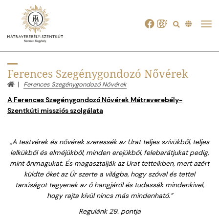
Tog
navi
Ferences Szegénygondozó Nővérek
Ferences Szegénygondozó Nővérek
A Ferences Szegénygondozó Nővérek Mátraverebély-
Szentkúti missziós szolgálata
„A testvérek és nővérek szeressék az Urat teljes szívükből, teljes
lelkükből és elméjükből, minden erejükből, felebarátjukat pedig,
mint önmagukat. És magasztalják az Urat tetteikben, mert azért
küldte őket az Úr szerte a világba, hogy szóval és tettel
tanúságot tegyenek az ő hangjáról és tudassák mindenkivel,
hogy rajta kívül nincs más mindenható.”
Regulánk 29. pontja