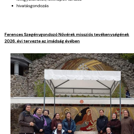
hivatásgondozás
Ferences Szegénygondozó Nővérek missziós tevékenységének
2026. évi tervezte az imádság évében