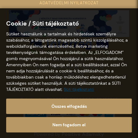
ADATVÉDELMI NYILATKOZAT
Cookie / Süti tájékoztató
Sütiket használunk a tartalmak és hirdetések személyre
szabásához, a látogatóink magasabb szintű kiszolgálásához, a
weboldalforgalmunk elemzéséhez, illetve marketing
tevékenységünk támogatása érdekében. Az „ELFOGADOM”
gomb megnyomásával Ön hozzájárul a sütik használatához.
Nemzeti Kegyhely
Amennyiben Ön nem fogadja el a süti beállításokat, azzal Ön
H-3077, Mátraverebély-Szentkút 14.
nem adja hozzájárulását a cookie-k beállításához, és a
06 32 418 029
továbbiakban csak a honlap működéshez elengedhetetlenül
06 20 400 58 78
szükséges sütiket használjuk. A süti tájékoztatónkat a SÜTI
info@szentkut.hu
TÁJÉKOZTATÓ alatt olvashat.
Süti tájékoztató
Számlaszám: 11600006-00000000-30458365
Összes elfogadás
Nem fogadom el
Copyright © 2021 - 2026 Szentkút |
Designed &
Powered by
Positive Adamsky