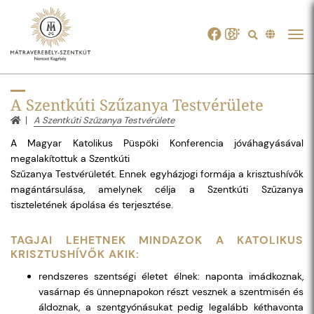
Tog
navi
A Szentkúti Szűzanya Testvérülete
A Szentkúti Szűzanya Testvérülete
A Magyar Katolikus Püspöki Konferencia jóváhagyásával
megalakítottuk a Szentkúti
Szűzanya Testvérületét. Ennek egyházjogi formája a krisztushívők
magántársulása, amelynek célja a Szentkúti Szűzanya
tiszteletének ápolása és terjesztése.
TAGJAI LEHETNEK MINDAZOK A KATOLIKUS
KRISZTUSHÍVŐK AKIK:
rendszeres szentségi életet élnek: naponta imádkoznak,
vasárnap és ünnepnapokon részt vesznek a szentmisén és
áldoznak, a szentgyónásukat pedig legalább kéthavonta