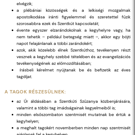
elvégzik;
a plébániai közösségek és a lelkiségi mozgalmak
apostolkodása iránti figyelemmel és szeretettel fűzik
szorosabbra ezek és Szentkút kapcsolatát;
évente egyszer elzarándokolnak a kegyhelyre vagy, ha
nem tehetik – például betegség miatt –, akkor egy böjti
napot felajánlanak a többi zarándokért;
azok, akik közelebb élnek Szentkúthoz, tevékenyen részt
vesznek a kegyhely szebbé tételében és az evangelizációs
tevékenységének az előmozdításában;
írásbeli kérelmet nyújtanak be és befizetik az éves
tagdíjat.
A TAGOK RÉSZESÜLNEK:
az Úr áldásában a Szentkúti Szűzanya közbenjárására,
valamint a többi tag imádságainak kegyelmeiből is;
minden elsőszombaton szentmisét mutatnak be értük a
kegyhelyen;
a meghalt tagokért novemberben minden nap szentmisét
ajánlanak fel a kegyhelyen.