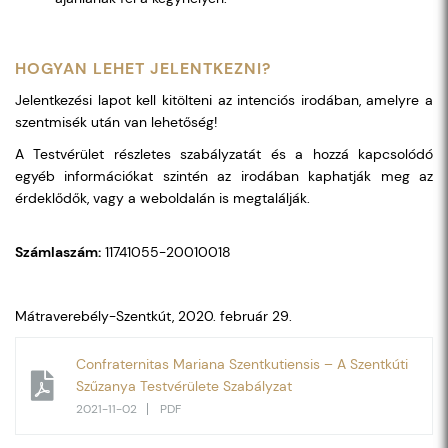
HOGYAN LEHET JELENTKEZNI?
Jelentkezési lapot kell kitölteni az intenciós irodában, amelyre a
szentmisék után van lehetőség!
A Testvérület részletes szabályzatát és a hozzá kapcsolódó
egyéb információkat szintén az irodában kaphatják meg az
érdeklődők, vagy a weboldalán is megtalálják.
Számlaszám:
11741055-20010018
Mátraverebély-Szentkút, 2020. február 29.
Confraternitas Mariana Szentkutiensis – A Szentkúti
Szűzanya Testvérülete Szabályzat
2021-11-02
PDF