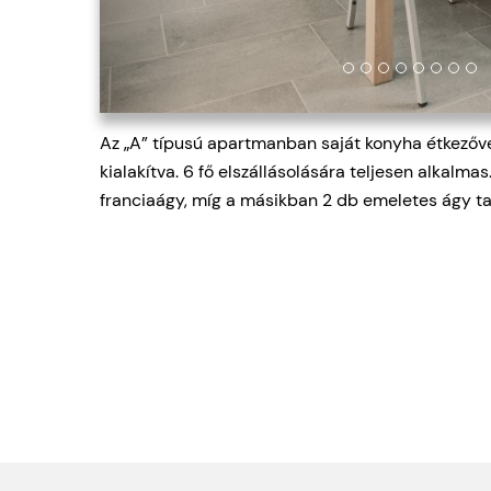
Az „A” típusú apartmanban saját konyha étkezővel
kialakítva. 6 fő elszállásolására teljesen alkalma
franciaágy, míg a másikban 2 db emeletes ágy ta
Megközelíthetőség
Budapest felől a 21-es főútról Mátrave