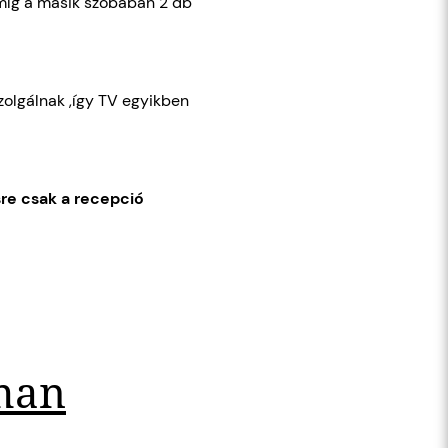
 míg a másik szobában 2 db
zolgálnak ,így TV egyikben
re csak a recepció
man