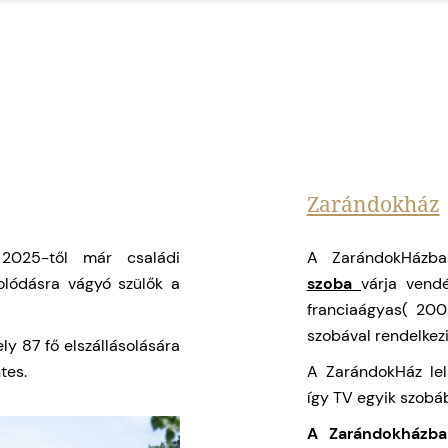
Zarándokház
2025-től már családi
A ZarándokHázba
olódásra vágyó szülők a
szoba
várja vend
franciaágyas( 200
szobával rendelkezi
ly 87 fő elszállásolására
tes.
A ZarándokHáz lel
így TV egyik szobá
A Zarándokházba
recepció.
Bejelen
lehetőség.
02