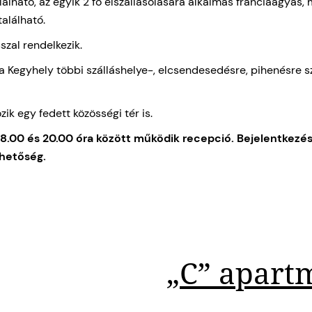
álható, az egyik 2 fő elszállásolására alkalmas franciaágyas,
alálható.
szal rendelkezik.
 Kegyhely többi szálláshelye-, elcsendesedésre, pihenésre s
k egy fedett közösségi tér is.
8.00 és 20.00 óra között működik recepció.
Bejelentkezés
ehetőség.
„C” apart