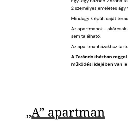
Egy-egy házban 2 szoba tal
2 személyes emeletes ágy t
Mindegyik épült saját teras
Az apartmanok - akárcsak a
sem található.
Az apartmanházakhoz tartozi
A Zarándokházban reggel 
működési idejében van l
„A” apartman