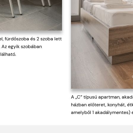
, fürdőszoba és 2 szoba lett
A „C” típusú apartman, akadá
s. Az egyik szobában
házban előteret, konyhát, ét
lálható.
amelyből 1 akadálymentes) és
Ajánlatké
rebély településnél kell balra,