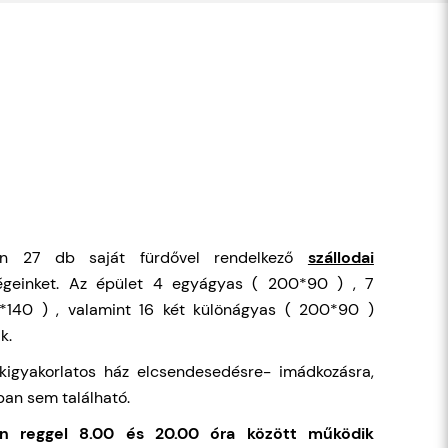
n 27 db saját fürdővel rendelkező
szállodai
égeinket. Az épület 4 egyágyas ( 200*90 ) , 7
*140 ) , valamint 16 két különágyas ( 200*90 )
k.
kigyakorlatos ház elcsendesedésre- imádkozásra,
ban sem található.
n reggel 8.00 és 20.00 óra között működik
tkezésre csak a recepció működési idejében van