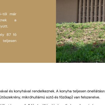
5-től már
etnek a
yütt.
ely 87 fő
 teljesen
ával és konyhával rendelkeznek. A konyha teljesen önellátásra 
tőszekrény, mikróhullámú sütő és főzőlap) van felszerelve.