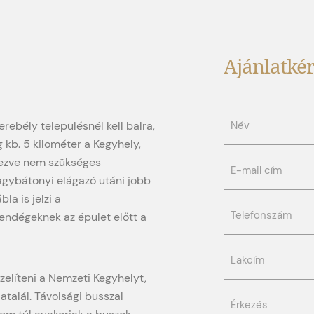
 kb. 5 kilométer a Kegyhely,
rkezve nem szükséges
gybátonyi elágazó utáni jobb
la is jelzi a
endégeknek az épület előtt a
elíteni a Nemzeti Kegyhelyt,
atalál. Távolsági busszal
nem túl gyakoriak a buszok
s jönni, ld. AUTÓ. Terep-
ísérelhető a Kegyhely
Ellátás típusa