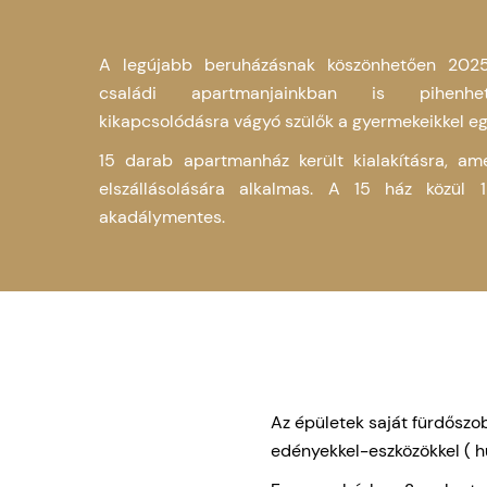
A legújabb beruházásnak köszönhetően 202
családi apartmanjainkban is pihenh
kikapcsolódásra vágyó szülők a gyermekeikkel eg
15 darab apartmanház került kialakításra, am
elszállásolására alkalmas. A 15 ház közül 1
akadálymentes.
Az épületek saját fürdőszob
edényekkel-eszközökkel ( hű