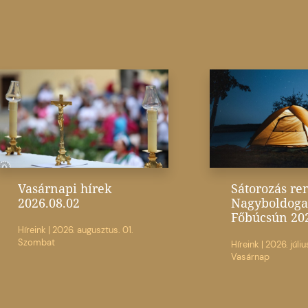
Vasárnapi hírek
Sátorozás re
2026.08.02
Nagyboldoga
Főbúcsún 20
Híreink
|
2026. augusztus. 01.
Szombat
Híreink
|
2026. júliu
Vasárnap