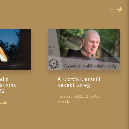
ndje
A szeretet, amitől
sszony
kékebb az ég
26
Podcast
|
2026. július. 03.
Péntek
s. 26.