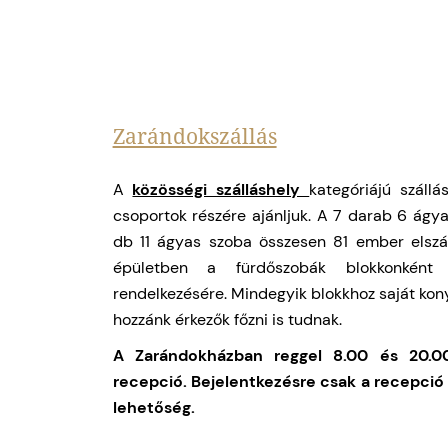
Zarándokszállás
A
közösségi szálláshely
kategóriájú száll
csoportok részére ajánljuk. A 7 darab 6 ágya
db 11 ágyas szoba összesen 81 ember elszál
épületben a fürdőszobák blokkonként
rendelkezésére. Mindegyik blokkhoz saját konyh
hozzánk érkezők főzni is tudnak.
A Zarándokházban reggel 8.00 és 20.0
recepció. Bejelentkezésre csak a recepció
lehetőség.