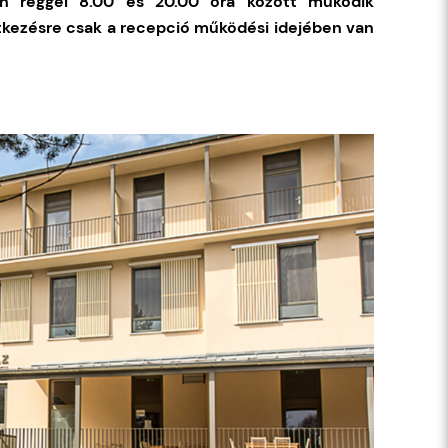
n reggel 8.00 és 20.00 óra között működik
tkezésre csak a recepció működési idejében van