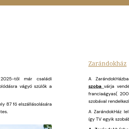
Zarándokház
2025-től már családi
A ZarándokHázba
olódásra vágyó szülők a
szoba
várja vend
franciaágyas( 200
szobával rendelkezi
ly 87 fő elszállásolására
tes.
A ZarándokHáz lel
így TV egyik szobá