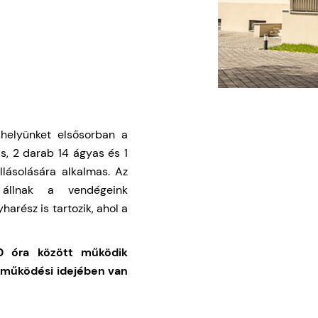
áshelyünket elsősorban a
s, 2 darab 14 ágyas és 1
lásolására alkalmas. Az
 állnak a vendégeink
arész is tartozik, ahol a
0 óra között működik
 működési idejében van