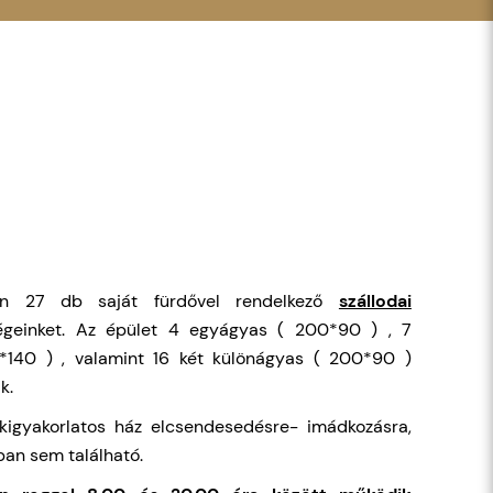
n 27 db saját fürdővel rendelkező
szállodai
égeinket. Az épület 4 egyágyas ( 200*90 ) , 7
*140 ) , valamint 16 két különágyas ( 200*90 )
k.
kigyakorlatos ház elcsendesedésre- imádkozásra,
ban sem található.