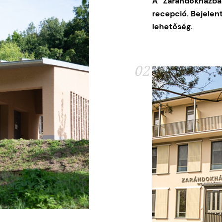
A Zarándokházba
recepció.
Bejelen
lehetőség.
02