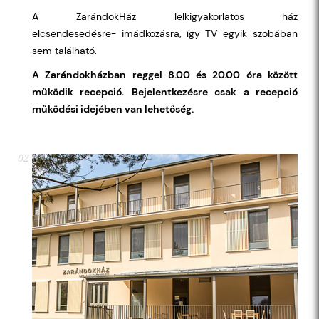
A ZarándokHáz lelkigyakorlatos ház
elcsendesedésre- imádkozásra, így TV egyik szobában
sem található.
A Zarándokházban reggel 8.00 és 20.00 óra között
működik recepció.
Bejelentkezésre csak a recepció
működési idejében van lehetőség.
02