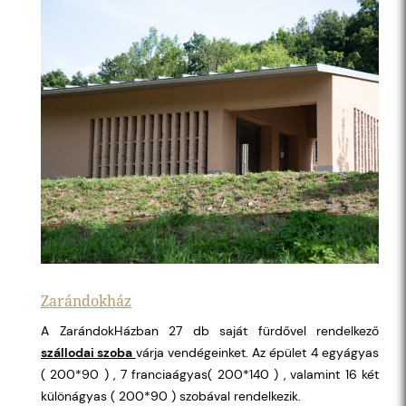
Zarándokház
A ZarándokHázban 27 db saját fürdővel rendelkező
szállodai szoba
várja vendégeinket. Az épület 4 egyágyas
( 200*90 ) , 7 franciaágyas( 200*140 ) , valamint 16 két
különágyas ( 200*90 ) szobával rendelkezik.