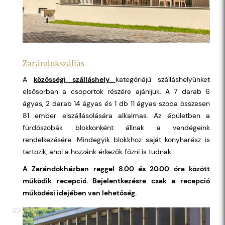
Zarándokszállás
A
közösségi szálláshely
kategóriájú szálláshelyünket
elsősorban a csoportok részére ajánljuk. A 7 darab 6
ágyas, 2 darab 14 ágyas és 1 db 11 ágyas szoba összesen
81 ember elszállásolására alkalmas. Az épületben a
fürdőszobák blokkonként állnak a vendégeink
rendelkezésére. Mindegyik blokkhoz saját konyharész is
tartozik, ahol a hozzánk érkezők főzni is tudnak.
A Zarándokházban reggel 8.00 és 20.00 óra között
működik recepció. Bejelentkezésre csak a recepció
működési idejében van lehetőség.
03