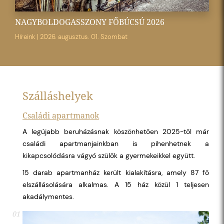
NAGYBOLDOGASSZONY FŐBÚCSÚ 2026
Híreink
|
2026. augusztus. 01. Szombat
Szálláshelyek
Családi apartmanok
A legújabb beruházásnak köszönhetően 2025-től már
családi apartmanjainkban is pihenhetnek a
kikapcsolódásra vágyó szülők a gyermekeikkel együtt.
15 darab apartmanház került kialakításra, amely 87 fő
elszállásolására alkalmas. A 15 ház közül 1 teljesen
akadálymentes.
01