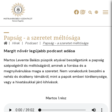
Tog
navi
Papság - a szeretet méltósága
Hírek
Podcast
Papság - a szeretet méltósága
Margit nővér legújabb podcast adása
Martos Levente Balázs püspök atyával beszélgetünk a papság
szépségéről és méltóságáról, aminek a forrása és a
megnyilvánulása maga a szeretet. Nem vonakodunk beszélni a
nehéz és érzékeny témákról, mint a papok emberi törékenysége,
vagy a hivatásukkal járó kihívások.
Martos 1.rész