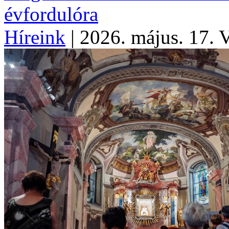
évfordulóra
Híreink
|
2026. május. 17. 