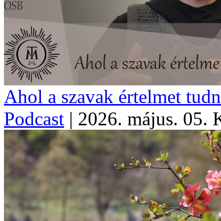
Ahol a szavak értelmet tud
Podcast
|
2026. május. 05. 