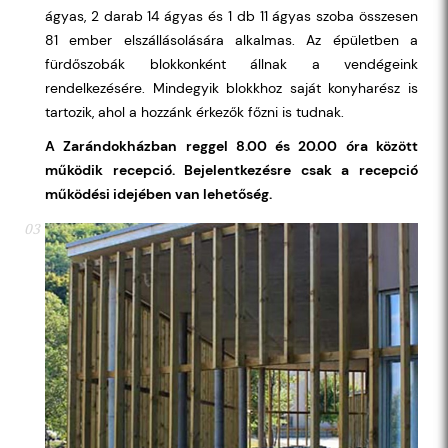
ágyas, 2 darab 14 ágyas és 1 db 11 ágyas szoba összesen
81 ember elszállásolására alkalmas. Az épületben a
fürdőszobák blokkonként állnak a vendégeink
rendelkezésére. Mindegyik blokkhoz saját konyharész is
tartozik, ahol a hozzánk érkezők főzni is tudnak.
A Zarándokházban reggel 8.00 és 20.00 óra között
működik recepció. Bejelentkezésre csak a recepció
működési idejében van lehetőség.
03