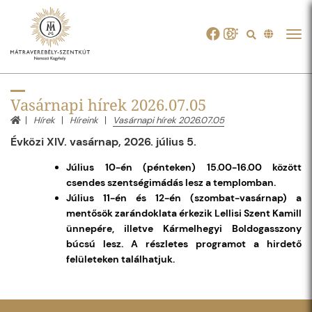
Tog
navi
Vasárnapi hírek 2026.07.05
Hírek
Híreink
Vasárnapi hírek 2026.07.05
Évközi XIV. vasárnap, 2026. július 5.
Július 10-én (pénteken) 15.00-16.00 között
csendes szentségimádás lesz a templomban.
Július 11-én és 12-én (szombat-vasárnap) a
mentősök zarándoklata érkezik Lellisi Szent Kamill
ünnepére, illetve Kármelhegyi Boldogasszony
búcsú lesz. A részletes programot a hirdető
felületeken találhatjuk.