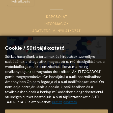
Feliratkozás
KAPCSOLAT
INFORMÁCIÓK
ADATVÉDELMI NYILATKOZAT
Cookie / Süti tájékoztató
Sütiket használunk a tartalmak és hirdetések személyre
szabásához, a látogatóink magasabb szintű kiszolgálásához, a
weboldalforgalmunk elemzéséhez, illetve marketing
tevékenységünk támogatása érdekében. Az „ELFOGADOM”
gomb megnyomásával Ön hozzájárul a sütik használatához.
Nemzeti Kegyhely
Amennyiben Ön nem fogadja el a süti beállításokat, azzal Ön
H-3077, Mátraverebély-Szentkút 14.
nem adja hozzájárulását a cookie-k beállításához, és a
06 32 418 029
továbbiakban csak a honlap működéshez elengedhetetlenül
06 20 400 58 78
szükséges sütiket használjuk. A süti tájékoztatónkat a SÜTI
info@szentkut.hu
TÁJÉKOZTATÓ alatt olvashat.
Süti tájékoztató
Számlaszám: 11600006-00000000-30458365