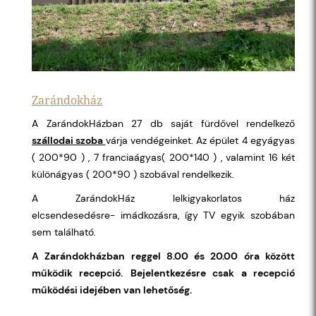
Zarándokház
A ZarándokHázban 27 db saját fürdővel rendelkező
szállodai szoba
várja vendégeinket. Az épület 4 egyágyas
( 200*90 ) , 7 franciaágyas( 200*140 ) , valamint 16 két
különágyas ( 200*90 ) szobával rendelkezik.
A ZarándokHáz lelkigyakorlatos ház
elcsendesedésre- imádkozásra, így TV egyik szobában
sem található.
A Zarándokházban reggel 8.00 és 20.00 óra között
működik recepció.
Bejelentkezésre csak a recepció
működési idejében van lehetőség.