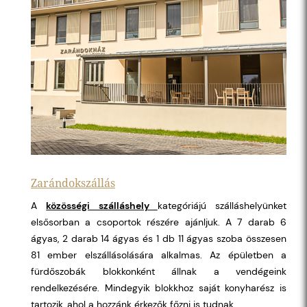
Zarándokszállás
A
közösségi szálláshely
kategóriájú szálláshelyünket
elsősorban a csoportok részére ajánljuk. A 7 darab 6
ágyas, 2 darab 14 ágyas és 1 db 11 ágyas szoba összesen
81 ember elszállásolására alkalmas. Az épületben a
fürdőszobák blokkonként állnak a vendégeink
rendelkezésére. Mindegyik blokkhoz saját konyharész is
tartozik, ahol a hozzánk érkezők főzni is tudnak.