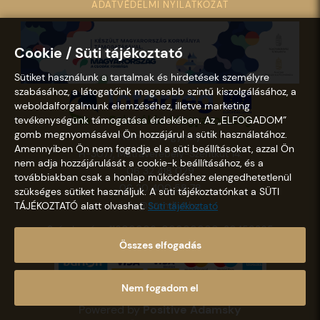
ADATVÉDELMI NYILATKOZAT
Cookie / Süti tájékoztató
Sütiket használunk a tartalmak és hirdetések személyre
szabásához, a látogatóink magasabb szintű kiszolgálásához, a
weboldalforgalmunk elemzéséhez, illetve marketing
tevékenységünk támogatása érdekében. Az „ELFOGADOM”
gomb megnyomásával Ön hozzájárul a sütik használatához.
Nemzeti Kegyhely
Amennyiben Ön nem fogadja el a süti beállításokat, azzal Ön
H-3077, Mátraverebély-Szentkút 14.
nem adja hozzájárulását a cookie-k beállításához, és a
06 32 418 029
továbbiakban csak a honlap működéshez elengedhetetlenül
06 20 400 58 78
szükséges sütiket használjuk. A süti tájékoztatónkat a SÜTI
info@szentkut.hu
TÁJÉKOZTATÓ alatt olvashat.
Süti tájékoztató
Számlaszám: 11600006-00000000-30458365
Összes elfogadás
Nem fogadom el
Copyright © 2021 - 2026 Szentkút |
Designed &
Powered by
Positive Adamsky