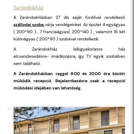
Zarándokház
A ZarándokHázban 27 db saját fürdővel rendelkező
szállodai szoba
várja vendégeinket. Az épület 4 egyágyas
( 200*90 ) , 7 franciaágyas( 200*140 ) , valamint 16 két
különágyas ( 200*90 ) szobával rendelkezik.
A ZarándokHáz lelkigyakorlatos ház
elcsendesedésre- imádkozásra, így TV egyik szobában
sem található.
A Zarándokházban reggel 8.00 és 20.00 óra között
működik recepció.
Bejelentkezésre csak a recepció
működési idejében van lehetőség.
02