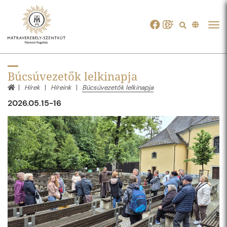
Tog
navi
Búcsúvezetők lelkinapja
Hírek
Híreink
Búcsúvezetők lelkinapja
2026.05.15-16