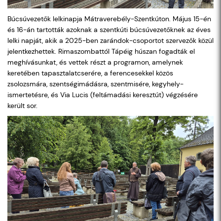
Búcsúvezetők lelkinapja Mátraverebély-Szentkúton. Május 15-én
és 16-án tartották azoknak a szentkúti búcsúvezetőknek az éves
lelki napját, akik a 2025-ben zarándok-csoportot szervezők közül
jelentkezhettek. Rimaszombattól Tápéig húszan fogadták el
meghívásunkat, és vettek részt a programon, amelynek
keretében tapasztalatcserére, a ferencesekkel közös
zsolozsmára, szentségimádásra, szentmisére, kegyhely-
ismertetésre, és Via Lucis (feltámadási keresztút) végzésére
került sor.