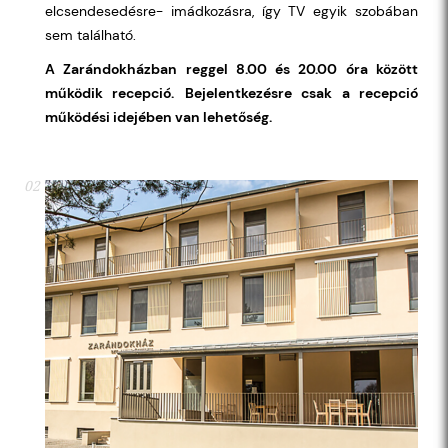
elcsendesedésre- imádkozásra, így TV egyik szobában
sem található.
A Zarándokházban reggel 8.00 és 20.00 óra között
működik recepció.
Bejelentkezésre csak a recepció
működési idejében van lehetőség.
02