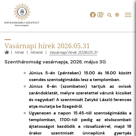
Tog
navi
Vasárnapi hírek 2026.05.31
Hírek
Híreink
Vasárnapi hírek 2026.05.31
Szentháromság vasárnapja, 2026. május 30.
Június 5-én (pénteken) 15.00 és 16.00 között
csendes szentségimádás lesz a templomban.
Június 6-án (szombaton) tartjuk az ovisok
zarándoklatát, melyre szeretettel várunk kicsiket
és nagyokat! A szentmisét Zatykó László ferences
atya mutatja be Szegedről.
Ugyanezen a napon 15.45-től szentségimádás a
templomban, 17.00-tól pedig az elsőszombati
ájtatosságot kezdődik a rózsafüzérrel, majd 18
órakor szentmisét ünneplünk gyertyás