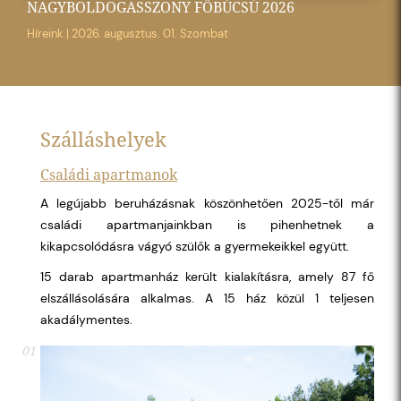
NAGYBOLDOGASSZONY FŐBÚCSÚ 2026
Híreink
|
2026. augusztus. 01. Szombat
Szálláshelyek
Családi apartmanok
A legújabb beruházásnak köszönhetően 2025-től már
családi apartmanjainkban is pihenhetnek a
kikapcsolódásra vágyó szülők a gyermekeikkel együtt.
15 darab apartmanház került kialakításra, amely 87 fő
elszállásolására alkalmas. A 15 ház közül 1 teljesen
akadálymentes.
01