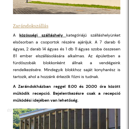
Zarándokszállás
A
közösségi szálláshely
kategóriájú szálláshelyünket
elsősorban a csoportok részére ajánljuk. A 7 darab 6
ágyas, 2 darab 14 ágyas és 1 db 11 ágyas szoba összesen
81 ember elszállásolására alkalmas. Az épületben a
fürdőszobák blokkonként állnak a vendégeink
rendelkezésére. Mindegyik blokkhoz saját konyharész is
tartozik, ahol a hozzánk érkezők főzni is tudnak.
A Zarándokházban reggel 8.00 és 20.00 óra között
működik recepció. Bejelentkezésre csak a recepció
működési idejében van lehetőség.
03