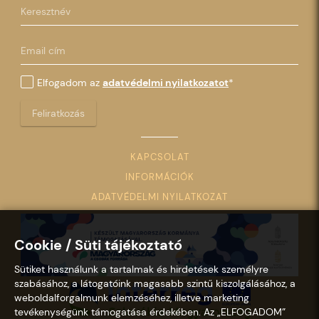
Elfogadom az
adatvédelmi nyilatkozatot
*
Feliratkozás
KAPCSOLAT
INFORMÁCIÓK
ADATVÉDELMI NYILATKOZAT
Cookie / Süti tájékoztató
Sütiket használunk a tartalmak és hirdetések személyre
szabásához, a látogatóink magasabb szintű kiszolgálásához, a
weboldalforgalmunk elemzéséhez, illetve marketing
tevékenységünk támogatása érdekében. Az „ELFOGADOM”