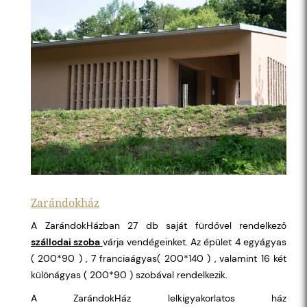
Zarándokház
A ZarándokHázban 27 db saját fürdővel rendelkező
szállodai szoba
várja vendégeinket. Az épület 4 egyágyas
( 200*90 ) , 7 franciaágyas( 200*140 ) , valamint 16 két
különágyas ( 200*90 ) szobával rendelkezik.
A ZarándokHáz lelkigyakorlatos ház