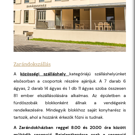
Zarándokszállás
A
közösségi szálláshely
kategóriájú szálláshelyünket
elsősorban a csoportok részére ajánljuk. A 7 darab 6
ágyas, 2 darab 14 ágyas és 1 db 11 ágyas szoba összesen
81 ember elszállásolására alkalmas. Az épületben a
fürdőszobák blokkonként állnak a vendégeink
rendelkezésére. Mindegyik blokkhoz saját konyharész is
tartozik, ahol a hozzánk érkezők főzni is tudnak.
A Zarándokházban reggel 8.00 és 20.00 óra között
működik recepció. Bejelentkezésre csak a recepció