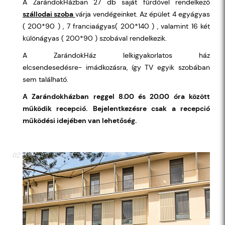
A ZarándokHázban 27 db saját fürdővel rendelkező
szállodai szoba
várja vendégeinket. Az épület 4 egyágyas
( 200*90 ) , 7 franciaágyas( 200*140 ) , valamint 16 két
különágyas ( 200*90 ) szobával rendelkezik.
A ZarándokHáz lelkigyakorlatos ház
elcsendesedésre- imádkozásra, így TV egyik szobában
sem található.
A Zarándokházban reggel 8.00 és 20.00 óra között
működik recepció.
Bejelentkezésre csak a recepció
működési idejében van lehetőség.
02