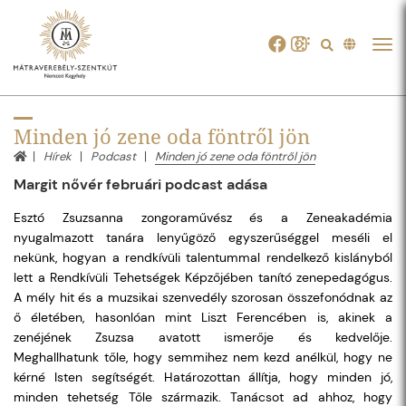
Tog
navi
Minden jó zene oda föntről jön
Hírek
Podcast
Minden jó zene oda föntről jön
Margit nővér februári podcast adása
Esztó Zsuzsanna zongoraművész és a Zeneakadémia
nyugalmazott tanára lenyűgöző egyszerűséggel meséli el
nekünk, hogyan a rendkívüli talentummal rendelkező kislányból
lett a Rendkívüli Tehetségek Képzőjében tanító zenepedagógus.
A mély hit és a muzsikai szenvedély szorosan összefonódnak az
ő életében, hasonlóan mint Liszt Ferencében is, akinek a
zenéjének Zsuzsa avatott ismerője és kedvelője.
Meghallhatunk tőle, hogy semmihez nem kezd anélkül, hogy ne
kérné Isten segítségét. Határozottan állítja, hogy minden jó,
minden tehetség Tőle származik. Tanácsot ad ahhoz, hogy