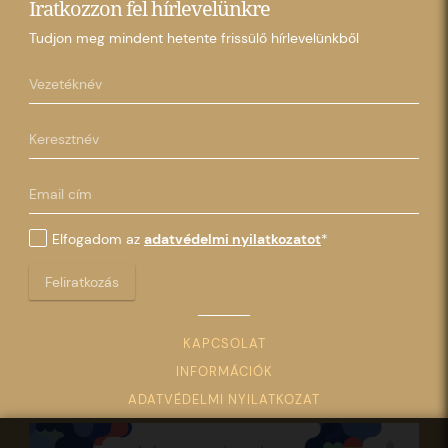
Iratkozzon fel hírlevelünkre
Tudjon meg mindent hetente frissülő hírlevelünkből
Elfogadom az
adatvédelmi nyilatkozatot
*
Feliratkozás
KAPCSOLAT
INFORMÁCIÓK
ADATVÉDELMI NYILATKOZAT