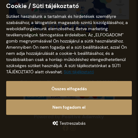
Cookie / Süti tájékoztató
Sütiket használunk a tartalmak és hirdetések személyre
szabásához, a látogatóink magasabb szintű kiszolgálásához, a
weboldalforgalmunk elemzéséhez, illetve marketing
tevékenységünk támogatása érdekében. Az „ELFOGADOM”
gomb megnyomásával Ön hozzájárul a sütik használatához.
Nemzeti Kegyhely
Amennyiben Ön nem fogadja el a süti beállításokat, azzal Ön
H-3077, Mátraverebély-Szentkút 14.
nem adja hozzájárulását a cookie-k beállításához, és a
06 32 418 029
továbbiakban csak a honlap működéshez elengedhetetlenül
06 20 400 58 78
szükséges sütiket használjuk. A süti tájékoztatónkat a SÜTI
info@szentkut.hu
TÁJÉKOZTATÓ alatt olvashat.
Süti tájékoztató
Számlaszám: 11600006-00000000-30458365
Összes elfogadás
Nem fogadom el
Copyright © 2021 - 2026 Szentkút |
Designed &
Powered by
Positive Adamsky
Testreszabás